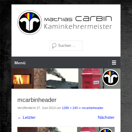
Kaminkehrermeister Bruckmühl
Mathias Carbin –
Suche
Kaminkehrermeister
Primäres Menü
Zum Inhalt wechseln
Menü
mcarbinheader
Veröffentlicht
27. Juni 2014
um
1280 × 240
in
mcarbinheader
← Letzter
Nächster